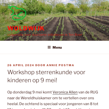
Ga
naar
de
inhoud
WOLDWIJK
coöperatie voor duurzame initiatieven in Ten Boer
Menu
GEPLAATST
26 APRIL 2024
DOOR
ANNIE POSTMA
OP
Workshop sterrenkunde voor
kinderen op 9 mei!
Op donderdag 9 mei komt
Veronica Allen
van de RUG
naar de Wereldhuiskamer om te vertellen over ons
heelal. De ochtend is speciaal voor jongeren van 8 tot