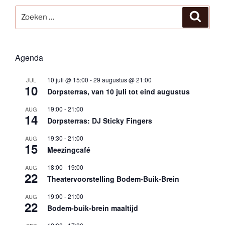
Zoeken
Zoeke
naar:
Agenda
10 juli @ 15:00
-
29 augustus @ 21:00
JUL
10
Dorpsterras, van 10 juli tot eind augustus
19:00
-
21:00
AUG
14
Dorpsterras: DJ Sticky Fingers
19:30
-
21:00
AUG
15
Meezingcafé
18:00
-
19:00
AUG
22
Theatervoorstelling Bodem-Buik-Brein
19:00
-
21:00
AUG
22
Bodem-buik-brein maaltijd