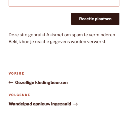
Deze site gebruikt Akismet om spam te verminderen.
Bekijk hoe je reactie gegevens worden verwerkt
.
Bericht
Vorig
VORIGE
navigatie
bericht
Gezellige kledingbeurzen
Volgend
VOLGENDE
bericht
Wandelpad opnieuw ingezaaid