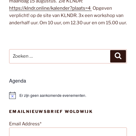
maandag 15 augustus. Zie KLNDR:
https://klndr.online/kalender?plaats=4
Opgeven
verplicht! op de site van KLNDR. 3x een workshop van
anderhalf uur. Om 10 uur, om 12.30 uur en om 15.00 uur.
Zoeken
Zoeke
naar:
Agenda
Er zijn geen aankomende evenementen.
B
e
r
EMAILNIEUWSBRIEF WOLDWIJK
i
c
h
Email Address*
t