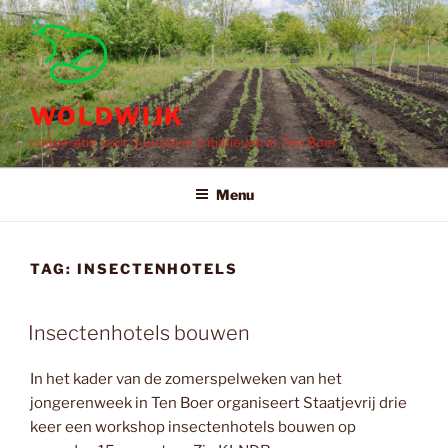
Ga
naar
de
inhoud
WOLDWIJK
coöperatie voor duurzame initiatieven in Ten Boer
Menu
TAG:
INSECTENHOTELS
Insectenhotels bouwen
In het kader van de zomerspelweken van het
jongerenweek in Ten Boer organiseert Staatjevrij drie
keer een workshop insectenhotels bouwen op