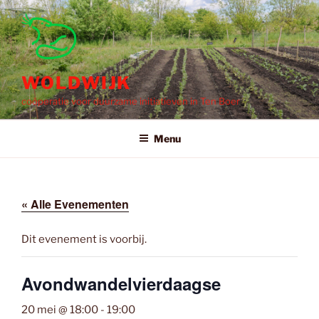
Ga
naar
de
inhoud
WOLDWIJK
coöperatie voor duurzame initiatieven in Ten Boer
Menu
« Alle Evenementen
Dit evenement is voorbij.
Avondwandelvierdaagse
20 mei @ 18:00
-
19:00