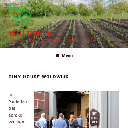
Ga
naar
de
inhoud
WOLDWIJK
coöperatie voor duurzame initiatieven in Ten Boer
Menu
TINY HOUSE WOLDWIJK
In
Nederlan
d is
sprake
van een