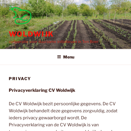
Ga
naar
de
inhoud
WOLDWIJK
coöperatie voor duurzame initiatieven in Ten Boer
Menu
PRIVACY
Privacyverklaring CV Woldwijk
De CV Woldwijk bezit persoonlijke gegevens. De CV
Woldwijk behandelt deze gegevens zorgvuldig, zodat
ieders privacy gewaarborgd wordt. De
Privacyverklaring van de CV Woldwijk is van