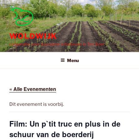
Ga
naar
de
inhoud
WOLDWIJK
coöperatie voor duurzame initiatieven in Ten Boer
Menu
« Alle Evenementen
Dit evenement is voorbij.
Film: Un p`tit truc en plus in de
schuur van de boerderij