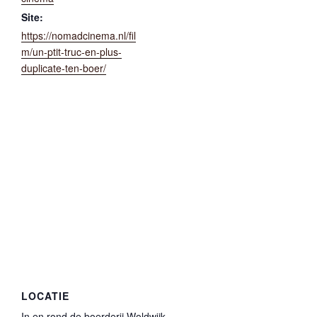
Site:
https://nomadcinema.nl/fil
m/un-ptit-truc-en-plus-
duplicate-ten-boer/
LOCATIE
In en rond de boerderij Woldwijk