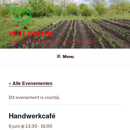
Ga
naar
de
inhoud
WOLDWIJK
coöperatie voor duurzame initiatieven in Ten Boer
Menu
« Alle Evenementen
Dit evenement is voorbij.
Handwerkcafé
6 juni @ 13:30
-
16:00