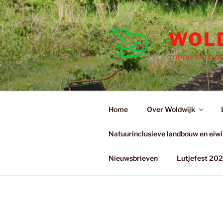
Ga
naar
de
WOL
inhoud
coöperatie voo
Home
Over Woldwijk
Natuurinclusieve landbouw en eiwit
Nieuwsbrieven
Lutjefest 20