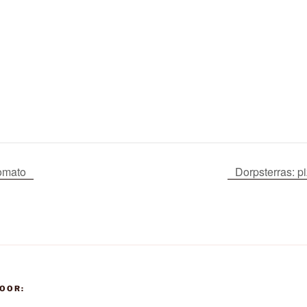
omato
Dorpsterras: p
OOR: