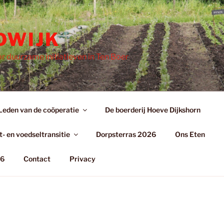
DWIJK
r duurzame initiatieven in Ten Boer
Leden van de coöperatie
De boerderij Hoeve Dijkshorn
- en voedseltransitie
Dorpsterras 2026
Ons Eten
26
Contact
Privacy