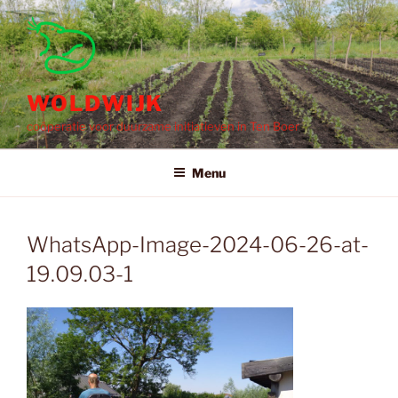
Ga
naar
de
inhoud
WOLDWIJK
coöperatie voor duurzame initiatieven in Ten Boer
Menu
WhatsApp-Image-2024-06-26-at-
19.09.03-1