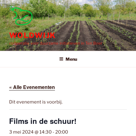
Ga
naar
de
inhoud
WOLDWIJK
coöperatie voor duurzame initiatieven in Ten Boer
Menu
« Alle Evenementen
Dit evenement is voorbij.
Films in de schuur!
3 mei 2024 @ 14:30
-
20:00