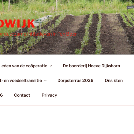
DWIJK
r duurzame initiatieven in Ten Boer
Leden van de coöperatie
De boerderij Hoeve Dijkshorn
- en voedseltransitie
Dorpsterras 2026
Ons Eten
26
Contact
Privacy