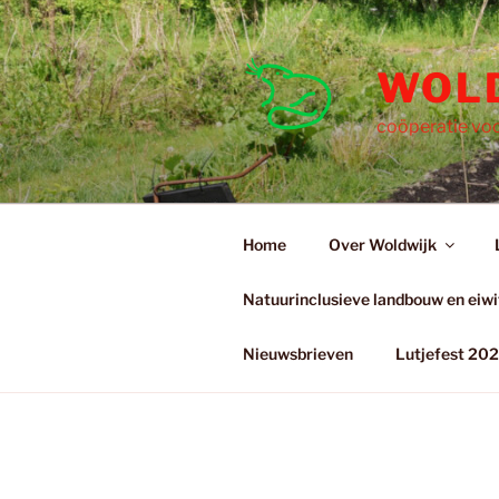
Ga
naar
de
WOL
inhoud
coöperatie voo
Home
Over Woldwijk
Natuurinclusieve landbouw en eiwit
Nieuwsbrieven
Lutjefest 20