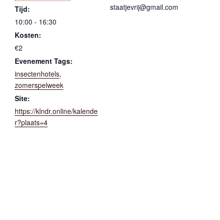
staatjevrij@gmail.com
Tijd:
10:00 - 16:30
Kosten:
€2
Evenement Tags:
insectenhotels
,
zomerspelweek
Site:
https://klndr.online/kalende
r?plaats=4