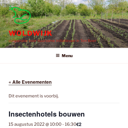
Ga
naar
de
inhoud
WOLDWIJK
coöperatie voor duurzame initiatieven in Ten Boer
Menu
« Alle Evenementen
Dit evenement is voorbij.
Insectenhotels bouwen
€2
15 augustus 2022 @ 10:00
-
16:30