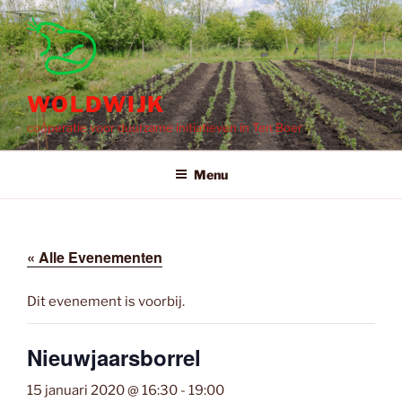
Ga
naar
de
inhoud
WOLDWIJK
coöperatie voor duurzame initiatieven in Ten Boer
Menu
« Alle Evenementen
Dit evenement is voorbij.
Nieuwjaarsborrel
15 januari 2020 @ 16:30
-
19:00