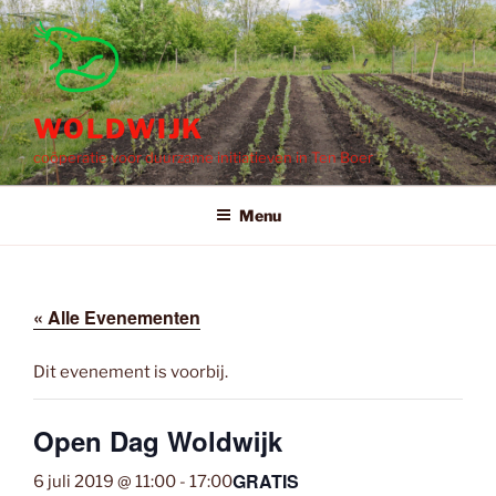
Ga
naar
de
inhoud
WOLDWIJK
coöperatie voor duurzame initiatieven in Ten Boer
Menu
« Alle Evenementen
Dit evenement is voorbij.
Open Dag Woldwijk
GRATIS
6 juli 2019 @ 11:00
-
17:00