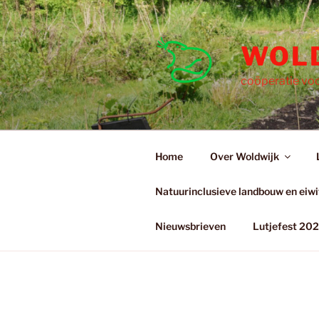
Ga
naar
de
WOL
inhoud
coöperatie voo
Home
Over Woldwijk
Natuurinclusieve landbouw en eiwit
Nieuwsbrieven
Lutjefest 20