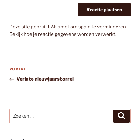
Deze site gebruikt Akismet om spam te verminderen.
Bekijk hoe je reactie gegevens worden verwerkt
.
Bericht
Vorig
VORIGE
navigatie
bericht
Verlate nieuwjaarsborrel
Zoeken
Zoeke
naar: