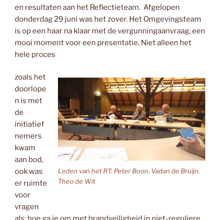
en resultaten aan het Reflectieteam. Afgelopen
donderdag 29 juni was het zover. Het Omgevingsteam
is op een haar na klaar met de vergunningaanvraag, een
mooi moment voor een presentatie. Niet alleen het
hele proces
zoals het
doorlope
n is met
de
initiatief
nemers
kwam
aan bod,
Leden van het RT: Peter Boon, Vadan de Bruijn,
ook was
Theo de Wit
er ruimte
voor
vragen
als: hoe ga je om met brandveiligheid in niet-reguliere