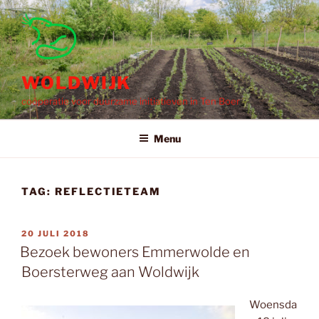
Ga
naar
de
inhoud
WOLDWIJK
coöperatie voor duurzame initiatieven in Ten Boer
Menu
TAG:
REFLECTIETEAM
GEPLAATST
20 JULI 2018
OP
Bezoek bewoners Emmerwolde en
Boersterweg aan Woldwijk
Woensda