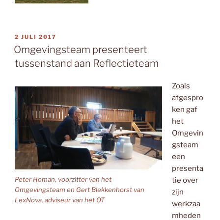
GEPLAATST
2 JULI 2017
OP
Omgevingsteam presenteert
tussenstand aan Reflectieteam
Zoals
afgespro
ken gaf
het
Omgevin
gsteam
een
presenta
Peter Homan, voorzitter van het
tie over
Omgevingsteam en Gert Blekkenhorst van
zijn
LexNova, adviseur van het OT
werkzaa
mheden