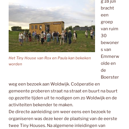
g 18 juli
bracht
een
groep
van ruim
30
bewoner
s van
Emmerw
Het Tiny House van Rox en Paula kan bekeken
olde en
worden
de
Boerster
weg een bezoek aan Woldwijk. Coöperatie en
gemeente proberen straat na straat en buurt na buurt
op gezette tijden uit te nodigen om zo Woldwijk en de
activiteiten bekender te maken.
De directe aanleiding om weer eens een bezoek te
organiseren was deze keer de plaatsing van de eerste
twee Tiny Houses. Na algemene inleidingen van