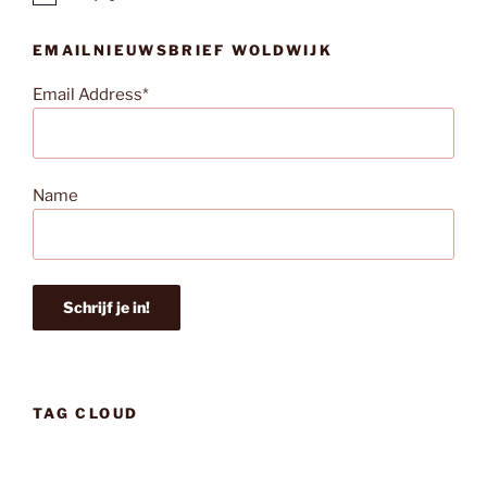
e
r
EMAILNIEUWSBRIEF WOLDWIJK
i
c
h
Email Address*
t
Name
TAG CLOUD