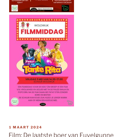
GEPLAATST
1 MAART 2024
OP
Film: De laatste boer van Euvelgunne