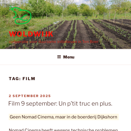
Ga
naar
de
inhoud
WOLDWIJK
coöperatie voor duurzame initiatieven in Ten Boer
Menu
TAG:
FILM
GEPLAATST
2 SEPTEMBER 2025
OP
Film 9 september: Un p’tit truc en plus.
Geen Nomad Cinema, maar in de boerderij Dijkshorn
Nomad Cinema heeft wegens technische problemen