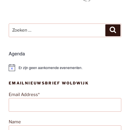
Zoeken
Zoeke
naar:
Agenda
Er zijn geen aankomende evenementen.
B
e
r
EMAILNIEUWSBRIEF WOLDWIJK
i
c
h
Email Address*
t
Name