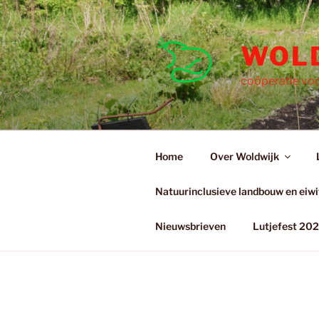
Ga
naar
de
WOL
inhoud
coöperatie voo
Home
Over Woldwijk
Natuurinclusieve landbouw en eiwit
Nieuwsbrieven
Lutjefest 20