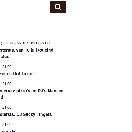
Zoeken
i @ 15:00
-
29 augustus @ 21:00
terras, van 10 juli tot eind
stus
-
21:00
Boer’s Got Talent
-
21:00
sterras: pizza’s en DJ’s Mars en
ti
-
21:00
sterras: DJ Sticky Fingers
-
21:00
ingcafé