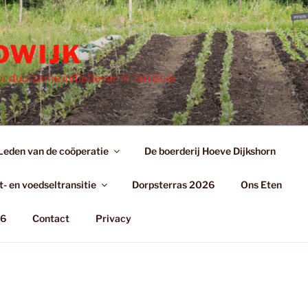
DWIJK
r duurzame initiatieven in Ten Boer
Leden van de coöperatie
De boerderij Hoeve Dijkshorn
- en voedseltransitie
Dorpsterras 2026
Ons Eten
26
Contact
Privacy