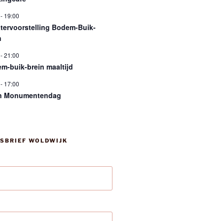
-
19:00
tervoorstelling Bodem-Buik-
n
-
21:00
m-buik-brein maaltijd
-
17:00
n Monumentendag
SBRIEF WOLDWIJK