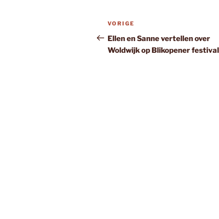
Bericht
Vorig
VORIGE
navigatie
bericht
Ellen en Sanne vertellen over
Woldwijk op Blikopener festival