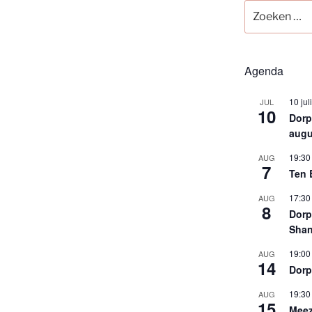
Zoeken
naar:
Agenda
10 jul
JUL
10
Dorps
augu
19:30
AUG
7
Ten 
17:30
AUG
8
Dorp
Shan
19:00
AUG
14
Dorp
19:30
AUG
15
Meez