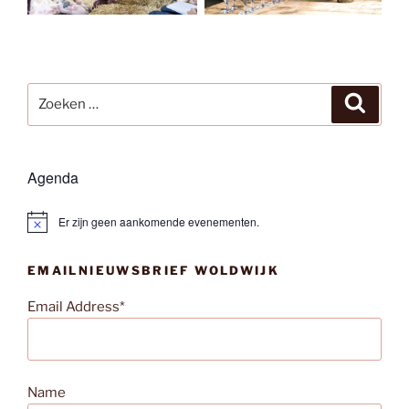
Zoeken
Zoeke
naar:
Agenda
Er zijn geen aankomende evenementen.
B
e
r
EMAILNIEUWSBRIEF WOLDWIJK
i
c
h
Email Address*
t
Name