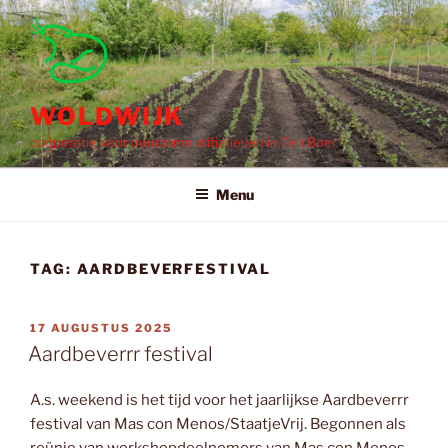
Ga
naar
de
inhoud
WOLDWIJK
coöperatie voor duurzame initiatieven in Ten Boer
Menu
TAG:
AARDBEVERFESTIVAL
GEPLAATST
17 AUGUSTUS 2025
OP
Aardbeverrr festival
A.s. weekend is het tijd voor het jaarlijkse Aardbeverrr
festival van Mas con Menos/StaatjeVrij. Begonnen als
reünie van workshopdeelnemers van Mas con Menos,