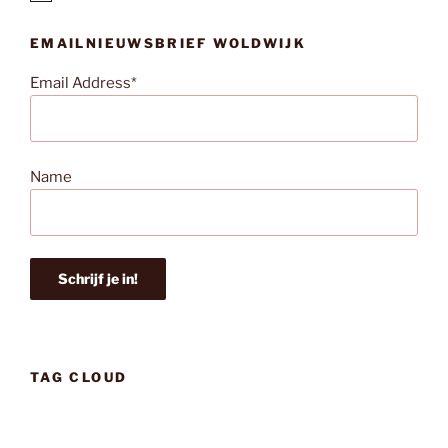
e
r
EMAILNIEUWSBRIEF WOLDWIJK
i
c
h
Email Address*
t
Name
TAG CLOUD