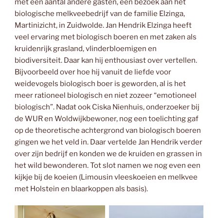
met een aantal andere gasten, een bezoek aan het
biologische melkveebedrijf van de familie Elzinga,
Martinizicht, in Zuidwolde. Jan Hendrik Elzinga heeft
veel ervaring met biologisch boeren en met zaken als
kruidenrijk grasland, vlinderbloemigen en
biodiversiteit. Daar kan hij enthousiast over vertellen.
Bijvoorbeeld over hoe hij vanuit de liefde voor
weidevogels biologisch boer is geworden, al is het
meer rationeel biologisch en niet zozeer “emotioneel
biologisch”. Nadat ook Ciska Nienhuis, onderzoeker bij
de WUR en Woldwijkbewoner, nog een toelichting gaf
op de theoretische achtergrond van biologisch boeren
gingen we het veld in. Daar vertelde Jan Hendrik verder
over zijn bedrijf en konden we de kruiden en grassen in
het wild bewonderen. Tot slot namen we nog even een
kijkje bij de koeien (Limousin vleeskoeien en melkvee
met Holstein en blaarkoppen als basis).