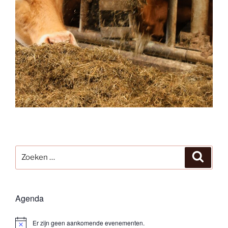
Zoeken
Zoeke
naar:
Agenda
Er zijn geen aankomende evenementen.
B