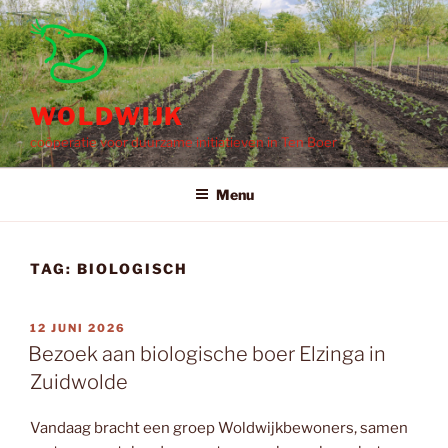
Ga
naar
de
inhoud
WOLDWIJK
coöperatie voor duurzame initiatieven in Ten Boer
Menu
TAG:
BIOLOGISCH
GEPLAATST
12 JUNI 2026
OP
Bezoek aan biologische boer Elzinga in
Zuidwolde
Vandaag bracht een groep Woldwijkbewoners, samen