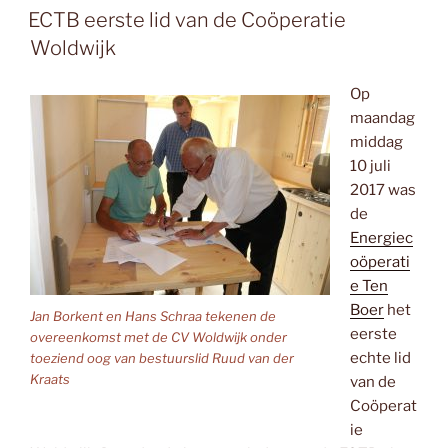
OP
ECTB eerste lid van de Coöperatie
Woldwijk
Op
maandag
middag
10 juli
2017 was
de
Energiec
oöperati
e Ten
Boer
het
Jan Borkent en Hans Schraa tekenen de
eerste
overeenkomst met de CV Woldwijk onder
echte lid
toeziend oog van bestuurslid Ruud van der
Kraats
van de
Coöperat
ie