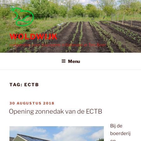
Ga
naar
de
inhoud
WOLDWIJK
coöperatie voor duurzame initiatieven in Ten Boer
Menu
TAG:
ECTB
GEPLAATST
30 AUGUSTUS 2018
OP
Opening zonnedak van de ECTB
Bij de
boerderij
op