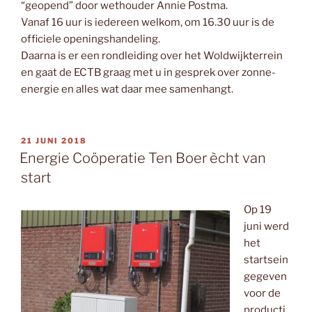
“geopend” door wethouder Annie Postma.
Vanaf 16 uur is iedereen welkom, om 16.30 uur is de
officiele openingshandeling.
Daarna is er een rondleiding over het Woldwijkterrein
en gaat de ECTB graag met u in gesprek over zonne-
energie en alles wat daar mee samenhangt.
GEPLAATST
21 JUNI 2018
OP
Energie Coöperatie Ten Boer ècht van
start
Op 19
juni werd
het
startsein
gegeven
voor de
producti