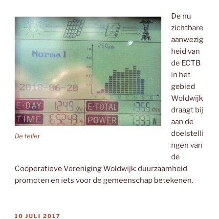
De nu
zichtbare
aanwezig
heid van
de ECTB
in het
gebied
Woldwijk
draagt bij
aan de
doelstelli
De teller
ngen van
de
Coöperatieve Vereniging Woldwijk: duurzaamheid
promoten en iets voor de gemeenschap betekenen.
GEPLAATST
10 JULI 2017