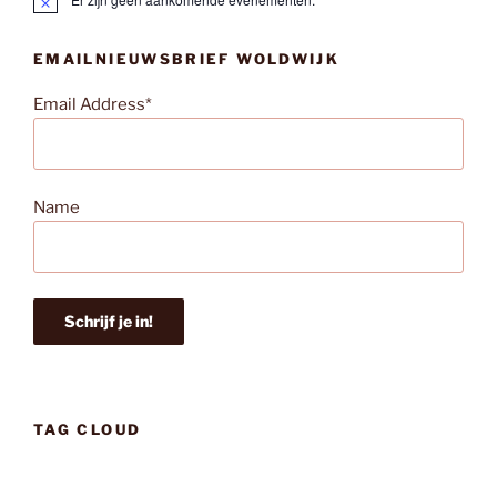
B
e
r
EMAILNIEUWSBRIEF WOLDWIJK
i
c
h
Email Address*
t
Name
TAG CLOUD