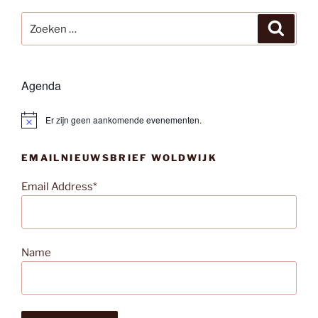
Zoeken
Zoeke
naar:
Agenda
Er zijn geen aankomende evenementen.
B
e
r
EMAILNIEUWSBRIEF WOLDWIJK
i
c
h
Email Address*
t
Name