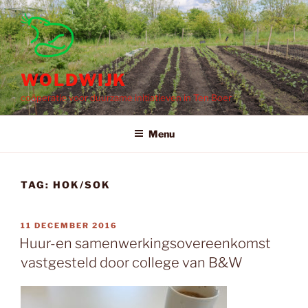
Ga
naar
de
inhoud
WOLDWIJK
coöperatie voor duurzame initiatieven in Ten Boer
Menu
TAG:
HOK/SOK
GEPLAATST
11 DECEMBER 2016
OP
Huur-en samenwerkingsovereenkomst
vastgesteld door college van B&W