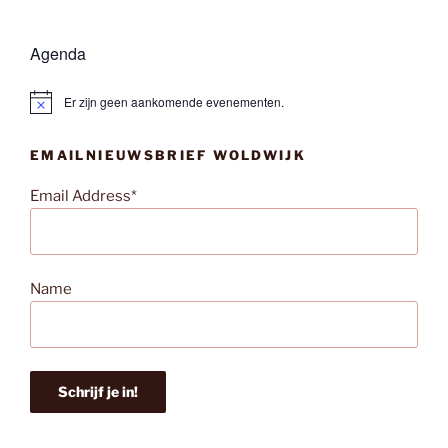
Agenda
Er zijn geen aankomende evenementen.
B
e
r
EMAILNIEUWSBRIEF WOLDWIJK
i
c
h
Email Address*
t
Name