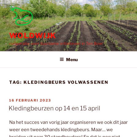
Ga
naar
de
inhoud
WOLDWIJK
coöperatie voor duurzame initiatieven in Ten Boer
Menu
TAG:
KLEDINGBEURS VOLWASSENEN
GEPLAATST
16 FEBRUARI 2023
OP
Kledingbeurzen op 14 en 15 april
Na het succes van vorig jaar organiseren we ook dit jaar
weer een tweedehands kledingbeurs. Maar… we
breiden uit naar 30 standhouders! En dat is nog niet