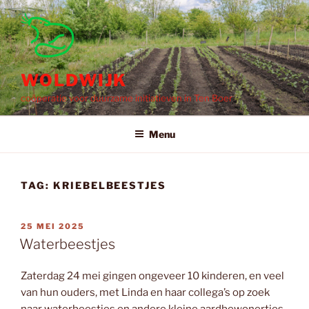
Ga
naar
de
inhoud
WOLDWIJK
coöperatie voor duurzame initiatieven in Ten Boer
Menu
TAG:
KRIEBELBEESTJES
GEPLAATST
25 MEI 2025
OP
Waterbeestjes
Zaterdag 24 mei gingen ongeveer 10 kinderen, en veel
van hun ouders, met Linda en haar collega’s op zoek
naar waterbeestjes en andere kleine aardbewonertjes