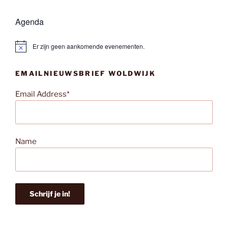
Agenda
Er zijn geen aankomende evenementen.
B
e
r
EMAILNIEUWSBRIEF WOLDWIJK
i
c
h
Email Address*
t
Name