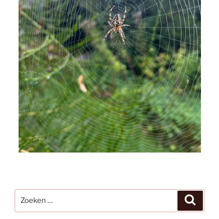
Zoeken
Zoeke
naar: