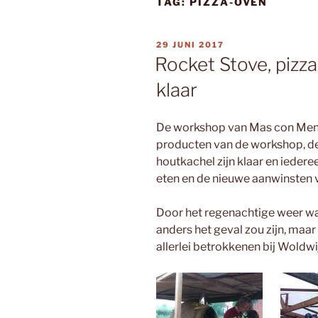
TAG:
PIZZA-OVEN
GEPLAATST
29 JUNI 2017
OP
Rocket Stove, pizz
klaar
De workshop van Mas con Men
producten van de workshop, de
houtkachel zijn klaar en iedere
eten en de nieuwe aanwinsten 
Door het regenachtige weer wa
anders het geval zou zijn, ma
allerlei betrokkenen bij Woldwi