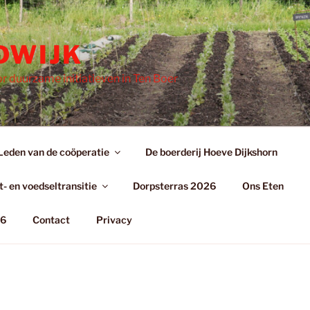
DWIJK
r duurzame initiatieven in Ten Boer
Leden van de coöperatie
De boerderij Hoeve Dijkshorn
- en voedseltransitie
Dorpsterras 2026
Ons Eten
26
Contact
Privacy