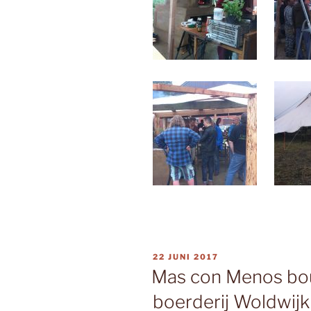
GEPLAATST
22 JUNI 2017
OP
Mas con Menos bou
boerderij Woldwijk