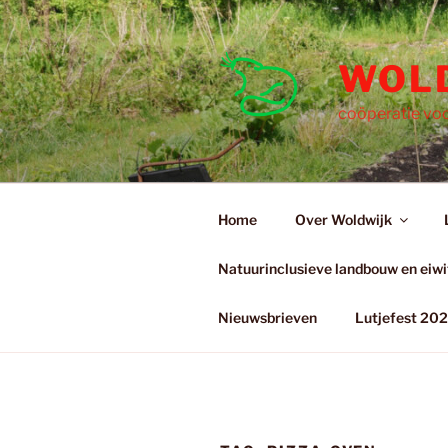
Ga
naar
de
WOL
inhoud
coöperatie voo
Home
Over Woldwijk
Natuurinclusieve landbouw en eiwit
Nieuwsbrieven
Lutjefest 20