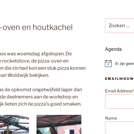
Zoeken
a-oven en houtkachel
naar:
Agenda
os was woensdag afgelopen. De
 rocketstove, de pizza-oven en
Er zijn ge
B
en die zin had kon een stuk pizza komen
e
r
van Woldwijk bekijken.
EMAILNIEUW
i
c
h
s de opkomst ongetwijfeld lager dan
Email Address*
t
ar de deelnemers aan de workshop en
jk lieten zich de pizza’s goed smaken.
Name