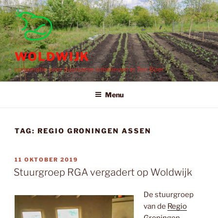
Ga
naar
de
inhoud
WOLDWIJK
coöperatie voor duurzame initiatieven in Ten Boer
Menu
TAG:
REGIO GRONINGEN ASSEN
GEPLAATST
11 OKTOBER 2019
OP
Stuurgroep RGA vergadert op Woldwijk
De stuurgroep
van de
Regio
Groningen-