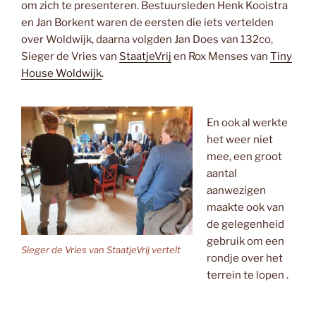
om zich te presenteren. Bestuursleden Henk Kooistra
en Jan Borkent waren de eersten die iets vertelden
over Woldwijk, daarna volgden Jan Does van 132co,
Sieger de Vries van
StaatjeVrij
en Rox Menses van
Tiny
House Woldwijk
.
En ook al werkte
het weer niet
mee, een groot
aantal
aanwezigen
maakte ook van
de gelegenheid
gebruik om een
Sieger de Vries van StaatjeVrij vertelt
rondje over het
terrein te lopen .