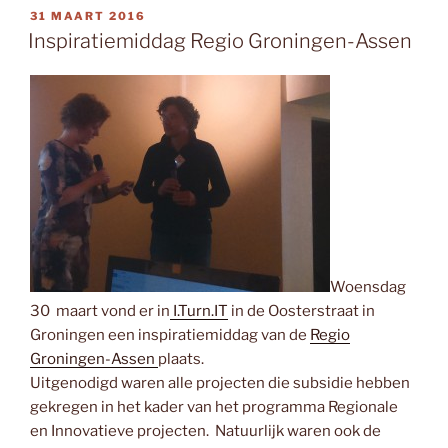
GEPLAATST
31 MAART 2016
OP
Inspiratiemiddag Regio Groningen-Assen
Woensdag
30 maart vond er in
I.Turn.IT
in de Oosterstraat in
Groningen een inspiratiemiddag van de
Regio
Groningen-Assen
plaats.
Uitgenodigd waren alle projecten die subsidie hebben
gekregen in het kader van het programma Regionale
en Innovatieve projecten. Natuurlijk waren ook de