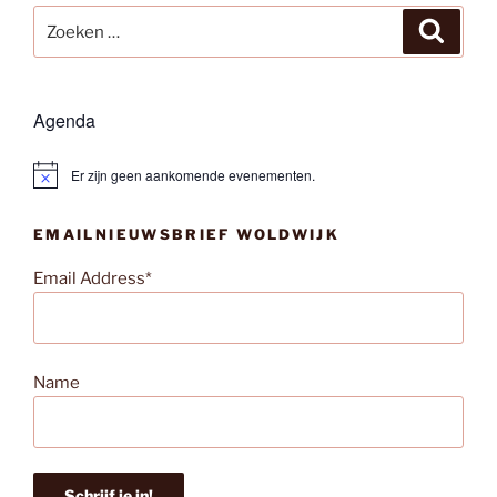
Zoeken
Zoeke
naar:
Agenda
Er zijn geen aankomende evenementen.
B
e
r
EMAILNIEUWSBRIEF WOLDWIJK
i
c
h
Email Address*
t
Name