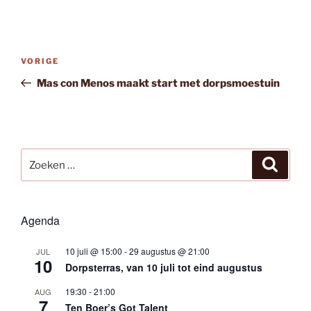
Bericht
Vorig
VORIGE
navigatie
bericht
Mas con Menos maakt start met dorpsmoestuin
Zoeken
Zoeke
naar:
Agenda
10 juli @ 15:00
-
29 augustus @ 21:00
JUL
10
Dorpsterras, van 10 juli tot eind augustus
19:30
-
21:00
AUG
7
Ten Boer’s Got Talent