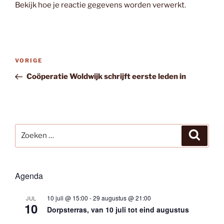
Bekijk hoe je reactie gegevens worden verwerkt
.
Bericht
Vorig
VORIGE
navigatie
bericht
Coöperatie Woldwijk schrijft eerste leden in
Zoeken
Zoeke
naar:
Agenda
10 juli @ 15:00
-
29 augustus @ 21:00
JUL
10
Dorpsterras, van 10 juli tot eind augustus