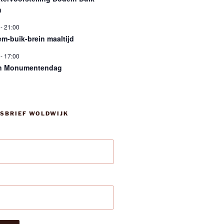
n
-
21:00
m-buik-brein maaltijd
-
17:00
n Monumentendag
SBRIEF WOLDWIJK