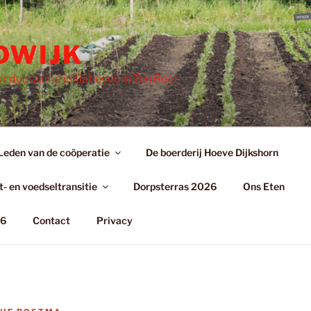
DWIJK
r duurzame initiatieven in Ten Boer
Leden van de coöperatie
De boerderij Hoeve Dijkshorn
- en voedseltransitie
Dorpsterras 2026
Ons Eten
26
Contact
Privacy