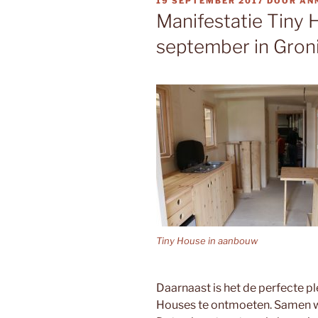
GEPLAATST
19 SEPTEMBER 2017
DOOR
AN
OP
Manifestatie Tiny 
september in Gron
Tiny House in aanbouw
Daarnaast is het de perfecte p
Houses te ontmoeten. Samen wi