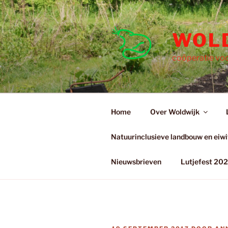
Ga
naar
de
WOL
inhoud
coöperatie voo
Home
Over Woldwijk
Natuurinclusieve landbouw en eiwit
Nieuwsbrieven
Lutjefest 20