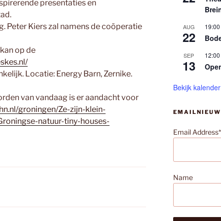
spirerende presentaties en
Brei
ad.
. Peter Kiers zal namens de coöperatie
19:00
AUG
22
Bode
 kan op de
12:00
SEP
skes.nl/
13
Ope
elijk. Locatie: Energy Barn, Zernike.
Bekijk kalender
orden van vandaag is er aandacht voor
n.nl/groningen/Ze-zijn-klein-
EMAILNIEUW
roningse-natuur-tiny-houses-
Email Address*
Name