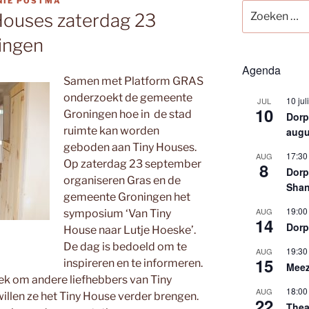
NIE POSTMA
Zoeken
Houses zaterdag 23
naar:
ingen
Agenda
Samen met Platform GRAS
onderzoekt de gemeente
10 jul
JUL
10
Groningen hoe in de stad
Dorps
ruimte kan worden
augu
geboden aan Tiny Houses.
17:30
AUG
Op zaterdag 23 september
8
Dorp
organiseren Gras en de
Shan
gemeente Groningen het
19:00
AUG
symposium ‘Van Tiny
14
Dorp
House naar Lutje Hoeske’.
De dag is bedoeld om te
19:30
AUG
15
inspireren en te informeren.
Meez
lek om andere liefhebbers van Tiny
18:00
AUG
llen ze het Tiny House verder brengen.
22
Thea