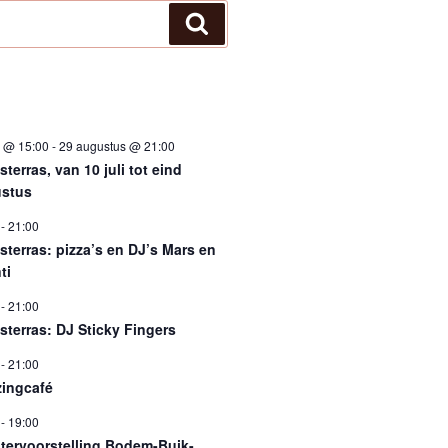
Zoeken
i @ 15:00
-
29 augustus @ 21:00
terras, van 10 juli tot eind
stus
-
21:00
sterras: pizza’s en DJ’s Mars en
ti
-
21:00
sterras: DJ Sticky Fingers
-
21:00
ingcafé
-
19:00
tervoorstelling Bodem-Buik-