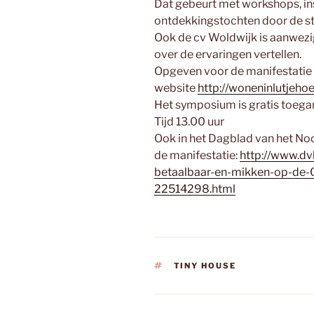
Dat gebeurt met workshops, in
ontdekkingstochten door de st
Ook de cv Woldwijk is aanwezig
over de ervaringen vertellen.
Opgeven voor de manifestatie
website
http://woneninlutjehoe
Het symposium is gratis toegank
Tijd 13.00 uur
Ook in het Dagblad van het No
de manifestatie:
http://www.dvh
betaalbaar-en-mikken-op-de-G
22514298.html
TAGS
TINY HOUSE