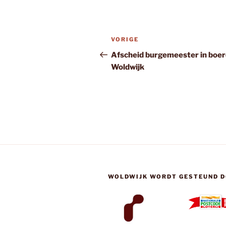
Bericht
Vorig
VORIGE
navigatie
bericht
Afscheid burgemeester in boer
Woldwijk
WOLDWIJK WORDT GESTEUND D