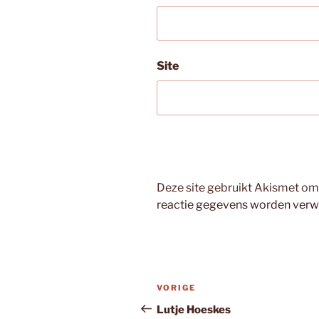
Site
Deze site gebruikt Akismet o
reactie gegevens worden verw
Bericht
Vorig
VORIGE
navigatie
bericht
Lutje Hoeskes