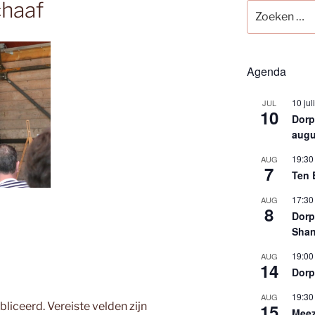
chaaf
Zoeken
naar:
Agenda
10 jul
JUL
10
Dorps
augu
19:30
AUG
7
Ten 
17:30
AUG
8
Dorp
Shan
19:00
AUG
14
Dorp
19:30
AUG
bliceerd.
Vereiste velden zijn
15
Meez