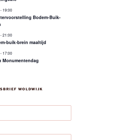
-
19:00
tervoorstelling Bodem-Buik-
n
-
21:00
m-buik-brein maaltijd
-
17:00
n Monumentendag
SBRIEF WOLDWIJK