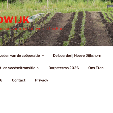
DWIJK
r duurzame initiatieven in Ten Boer
Leden van de coöperatie
De boerderij Hoeve Dijkshorn
- en voedseltransitie
Dorpsterras 2026
Ons Eten
26
Contact
Privacy