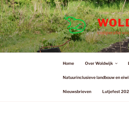
Ga
naar
de
WOL
inhoud
coöperatie voo
Home
Over Woldwijk
Natuurinclusieve landbouw en eiwit
Nieuwsbrieven
Lutjefest 20