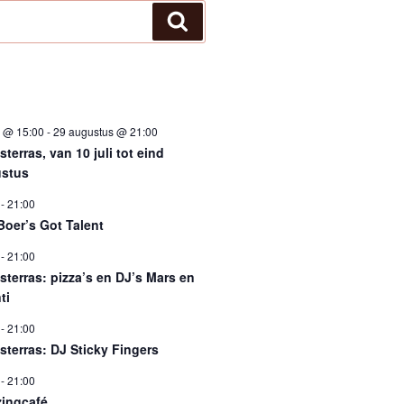
Zoeken
i @ 15:00
-
29 augustus @ 21:00
terras, van 10 juli tot eind
stus
-
21:00
Boer’s Got Talent
-
21:00
sterras: pizza’s en DJ’s Mars en
ti
-
21:00
sterras: DJ Sticky Fingers
-
21:00
ingcafé