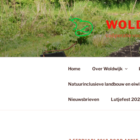
Ga
naar
de
WOL
inhoud
coöperatie voo
Home
Over Woldwijk
Natuurinclusieve landbouw en eiwit
Nieuwsbrieven
Lutjefest 20