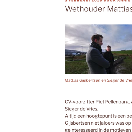
GEPLAATST
3 FEBRUARI 2018
DOOR
ANNIE
OP
Wethouder Mattias
Mattias Gijsbertsen en Sieger de Vri
CV-voorzitter Piet Pellenbarg, 
Sieger de Vries.
Altijd een hoogtepunt is een b
Gijsbertsen niet jaloers was op
geinteresseerd in de motieven 