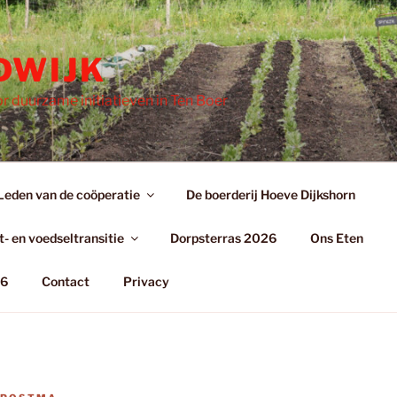
DWIJK
r duurzame initiatieven in Ten Boer
Leden van de coöperatie
De boerderij Hoeve Dijkshorn
- en voedseltransitie
Dorpsterras 2026
Ons Eten
26
Contact
Privacy