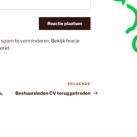
m spam te verminderen.
Bekijk hoe je
erkt
.
VOLGENDE
Volgend
bericht
e,
Bestuursleden CV teruggetreden