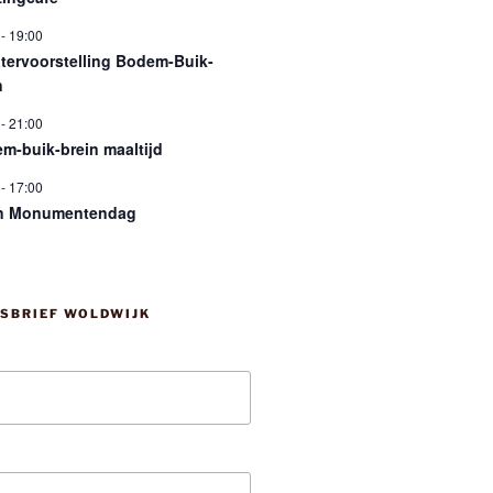
-
19:00
tervoorstelling Bodem-Buik-
n
-
21:00
m-buik-brein maaltijd
-
17:00
n Monumentendag
SBRIEF WOLDWIJK