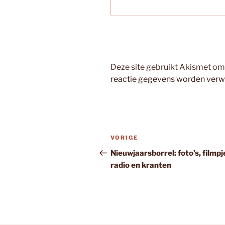
Deze site gebruikt Akismet o
reactie gegevens worden verw
Bericht
Vorig
VORIGE
navigatie
bericht
Nieuwjaarsborrel: foto’s, filmpj
radio en kranten