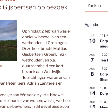
 POSTMA
Zoeken
 Gijsbertsen op bezoek
naar:
Agenda
Op vrijdag 2 februari was er
10 jul
JUL
opnieuw bezoek van een
10
Dorps
wethouder uit Groningen.
augu
Deze keer bracht Mattias
Gijsbertsen, GroenLinks-
19:30
AUG
7
Ten 
wethouder van o.a.
es
duurzaamheid een kort
17:30
AUG
bezoek aan Woldwijk.
8
Dorp
Toelichtingen waren er van
Shan
van Peter Kiers, Adrian Langereis en
19:00
AUG
14
Dorp
ezoekje aan één van de yurts. Hoewel
 deze manier van wonen, was hij wel heel
19:30
AUG
15
van de bewoners, in dit geval Sieger, om
Meez