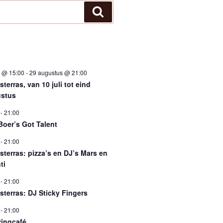
Zoeken
i @ 15:00
-
29 augustus @ 21:00
terras, van 10 juli tot eind
stus
-
21:00
Boer’s Got Talent
-
21:00
sterras: pizza’s en DJ’s Mars en
ti
-
21:00
sterras: DJ Sticky Fingers
-
21:00
ingcafé