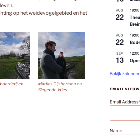
leven.
18:00
AUG
chting op het weidevogelgebied en het
22
Thea
Brei
19:00
AUG
22
Bode
12:00
SEP
13
Ope
Bekijk kalender
 boerderij en
Mattias Gijsbertsen en
EMAILNIEUW
Sieger de Vries
Email Address*
Name