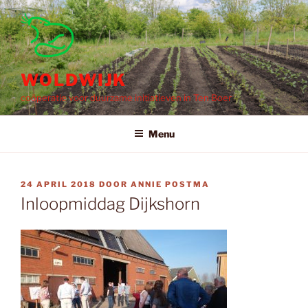
Ga
naar
de
inhoud
WOLDWIJK
coöperatie voor duurzame initiatieven in Ten Boer
Menu
GEPLAATST
24 APRIL 2018
DOOR
ANNIE POSTMA
OP
Inloopmiddag Dijkshorn