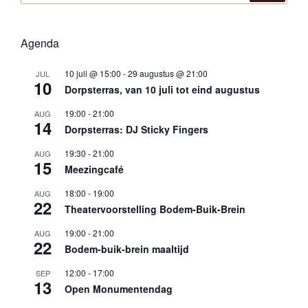
Agenda
10 juli @ 15:00
-
29 augustus @ 21:00
JUL
10
Dorpsterras, van 10 juli tot eind augustus
19:00
-
21:00
AUG
14
Dorpsterras: DJ Sticky Fingers
19:30
-
21:00
AUG
15
Meezingcafé
18:00
-
19:00
AUG
22
Theatervoorstelling Bodem-Buik-Brein
19:00
-
21:00
AUG
22
Bodem-buik-brein maaltijd
12:00
-
17:00
SEP
13
Open Monumentendag