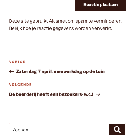
Deze site gebruikt Akismet om spam te verminderen.
Bekijk hoe je reactie gegevens worden verwerkt
.
Bericht
Vorig
VORIGE
navigatie
bericht
Zaterdag 7 april: meewerkdag op de tuin
Volgend
VOLGENDE
bericht
De boerderij heeft een bezoekers-w.c.!
Zoeken
Zoeke
naar: