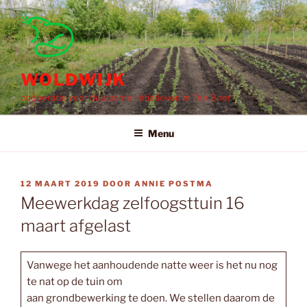
Ga
naar
de
inhoud
WOLDWIJK
coöperatie voor duurzame initiatieven in Ten Boer
Menu
GEPLAATST
12 MAART 2019
DOOR
ANNIE POSTMA
OP
Meewerkdag zelfoogsttuin 16
maart afgelast
Vanwege het aanhoudende natte weer is het nu nog
te nat op de tuin om
aan grondbewerking te doen. We stellen daarom de