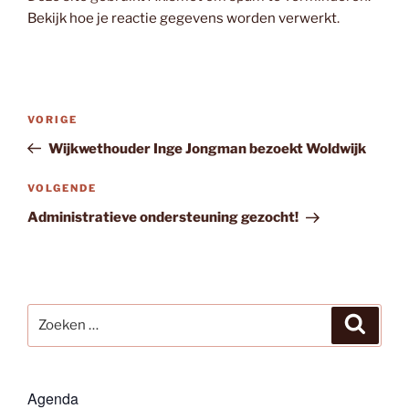
Bekijk hoe je reactie gegevens worden verwerkt
.
Bericht
Vorig
VORIGE
navigatie
bericht
Wijkwethouder Inge Jongman bezoekt Woldwijk
Volgend
VOLGENDE
bericht
Administratieve ondersteuning gezocht!
Zoeken
Zoeke
naar:
Agenda