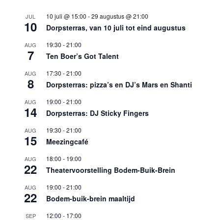
10 juli @ 15:00
-
29 augustus @ 21:00
JUL
10
Dorpsterras, van 10 juli tot eind augustus
19:30
-
21:00
AUG
7
Ten Boer’s Got Talent
17:30
-
21:00
AUG
8
Dorpsterras: pizza’s en DJ’s Mars en Shanti
19:00
-
21:00
AUG
14
Dorpsterras: DJ Sticky Fingers
19:30
-
21:00
AUG
15
Meezingcafé
18:00
-
19:00
AUG
22
Theatervoorstelling Bodem-Buik-Brein
19:00
-
21:00
AUG
22
Bodem-buik-brein maaltijd
12:00
-
17:00
SEP