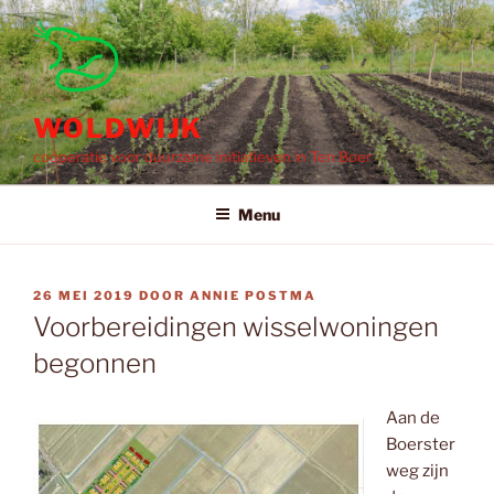
Ga
naar
de
inhoud
WOLDWIJK
coöperatie voor duurzame initiatieven in Ten Boer
Menu
GEPLAATST
26 MEI 2019
DOOR
ANNIE POSTMA
OP
Voorbereidingen wisselwoningen
begonnen
Aan de
Boerster
weg zijn