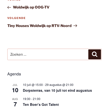
Vorig
navigatie
bericht
Woldwijk op OOG-TV
Volgend
VOLGENDE
bericht
Tiny Houses Woldwijk op RTV-Noord
Zoeken
Zoeke
naar:
Agenda
10 juli @ 15:00
-
29 augustus @ 21:00
JUL
10
Dorpsterras, van 10 juli tot eind augustus
19:30
-
21:00
AUG
7
Ten Boer’s Got Talent