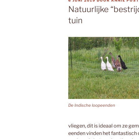
GEPLAATST
6 JUNI 2019
DOOR
ANNIE POS
OP
Natuurlijke “bestr
tuin
De Indische loopeenden
vliegen, dit is ideaal om ze ge
eenden vinden het fantastisch 