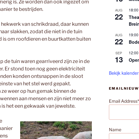
merig is. Ze worden dan ook ingezet om
anier te bestrijden.
18:00
AUG
22
Thea
Brei
n hekwerk van schrikdraad, daar kunnen
aar slakken, zodat die niet in de tuin
19:00
AUG
 is om roofdieren en buurtkatten buiten
22
Bode
12:00
SEP
13
Ope
de tuin waren gearriveerd zijn ze in de
. Er stond toen nog geen elektriciteit
Bekijk kalender
eenden konden ontsnappen in de sloot
einste van het stel werd gepakt.
EMAILNIEUW
jn ze weer op hun gemak binnen de
 wennen aan mensen en zijn niet meer zo
Email Address*
n is het een gekwaak van jewelste.
e
manier
Name
kens