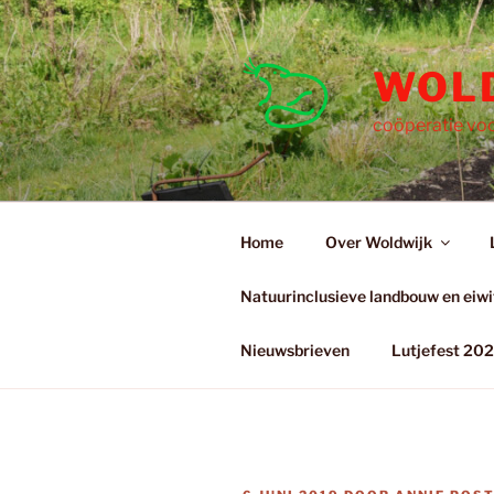
Ga
naar
de
WOL
inhoud
coöperatie voo
Home
Over Woldwijk
Natuurinclusieve landbouw en eiwit
Nieuwsbrieven
Lutjefest 20