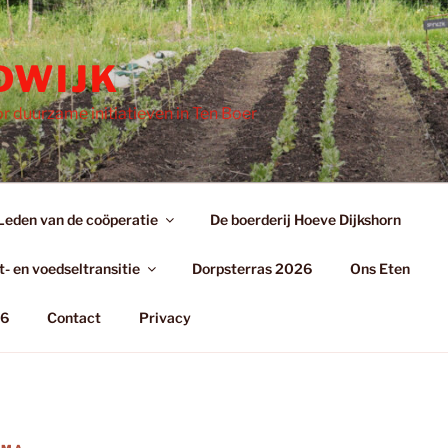
DWIJK
r duurzame initiatieven in Ten Boer
Leden van de coöperatie
De boerderij Hoeve Dijkshorn
- en voedseltransitie
Dorpsterras 2026
Ons Eten
26
Contact
Privacy