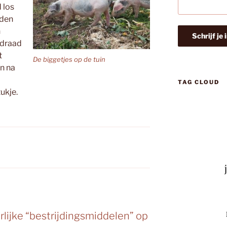
 los
nden
n
kdraad
t
De biggetjes op de tuin
jn na
TAG CLOUD
ukje.
N
lijke “bestrijdingsmiddelen” op