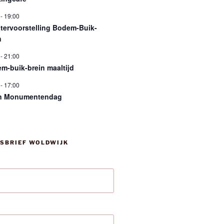
-
19:00
tervoorstelling Bodem-Buik-
n
-
21:00
m-buik-brein maaltijd
-
17:00
n Monumentendag
SBRIEF WOLDWIJK