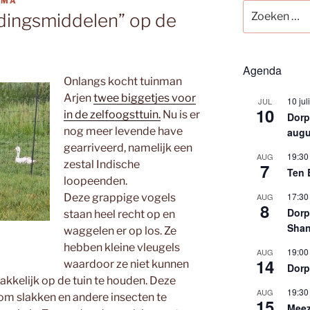
TMA
Zoeken
ijdingsmiddelen” op de
naar:
Agenda
Onlangs kocht tuinman
Arjen
twee biggetjes voor
10 jul
JUL
10
in de zelfoogsttuin.
Nu is er
Dorps
nog meer levende have
augu
gearriveerd, namelijk een
19:30
AUG
zestal Indische
7
Ten 
loopeenden.
17:30
Deze grappige vogels
AUG
8
Dorp
staan heel recht op en
Shan
waggelen er op los. Ze
hebben kleine vleugels
19:00
AUG
14
waardoor ze niet kunnen
Dorp
makkelijk op de tuin te houden. Deze
19:30
AUG
om slakken en andere insecten te
15
Meez