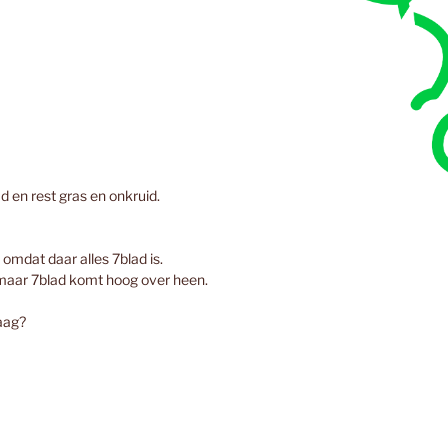
d en rest gras en onkruid.
 omdat daar alles 7blad is.
 maar 7blad komt hoog over heen.
aag?