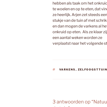
hebben als taak om het onkruid
te woelen en op te eten, dat vi
ze heerlijk. Arjen zet steeds ee
stukje van de tuin af met schri
en dan mogen de varkens al he
onkruid op eten. Als ze klaar zi
een aantal weken worden ze
verplaatst naar het volgende st
TAGS
VARKENS
,
ZELFOOGSTTUI
3 antwoorden op “Natuur