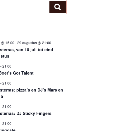
Zoeken
i @ 15:00
-
29 augustus @ 21:00
terras, van 10 juli tot eind
stus
-
21:00
Boer’s Got Talent
-
21:00
sterras: pizza’s en DJ’s Mars en
ti
-
21:00
sterras: DJ Sticky Fingers
-
21:00
ingcafé