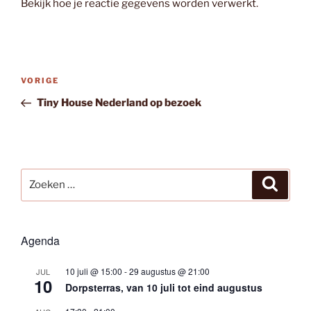
Bekijk hoe je reactie gegevens worden verwerkt
.
Bericht
Vorig
VORIGE
navigatie
bericht
Tiny House Nederland op bezoek
Zoeken
Zoeke
naar:
Agenda
10 juli @ 15:00
-
29 augustus @ 21:00
JUL
10
Dorpsterras, van 10 juli tot eind augustus