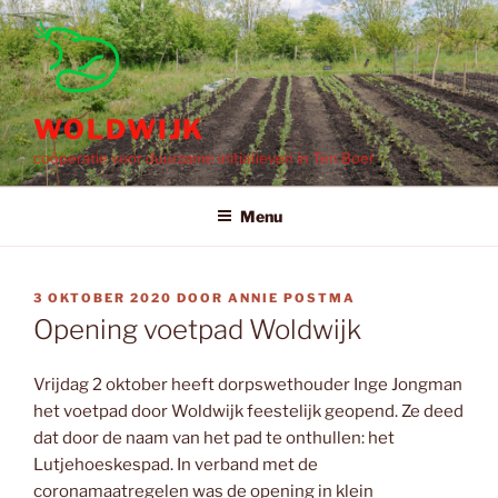
Ga
naar
de
inhoud
WOLDWIJK
coöperatie voor duurzame initiatieven in Ten Boer
Menu
GEPLAATST
3 OKTOBER 2020
DOOR
ANNIE POSTMA
OP
Opening voetpad Woldwijk
Vrijdag 2 oktober heeft dorpswethouder Inge Jongman
het voetpad door Woldwijk feestelijk geopend. Ze deed
dat door de naam van het pad te onthullen: het
Lutjehoeskespad. In verband met de
coronamaatregelen was de opening in klein