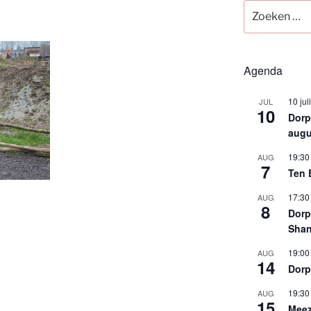
Zoeken
naar:
Agenda
10 jul
JUL
10
Dorps
augu
19:30
AUG
7
Ten 
17:30
AUG
8
Dorp
Shan
19:00
AUG
14
Dorp
19:30
AUG
15
Meez