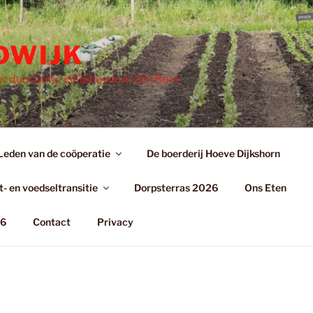
DWIJK
r duurzame initiatieven in Ten Boer
Leden van de coöperatie
De boerderij Hoeve Dijkshorn
- en voedseltransitie
Dorpsterras 2026
Ons Eten
26
Contact
Privacy