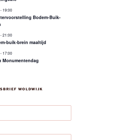
-
19:00
tervoorstelling Bodem-Buik-
n
-
21:00
m-buik-brein maaltijd
-
17:00
n Monumentendag
SBRIEF WOLDWIJK