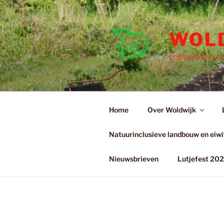
Ga
naar
de
WOL
inhoud
coöperatie voo
Home
Over Woldwijk
Natuurinclusieve landbouw en eiwit
Nieuwsbrieven
Lutjefest 20