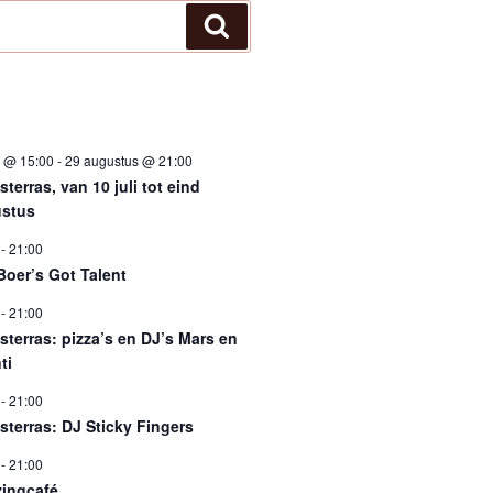
Zoeken
i @ 15:00
-
29 augustus @ 21:00
terras, van 10 juli tot eind
stus
-
21:00
Boer’s Got Talent
-
21:00
sterras: pizza’s en DJ’s Mars en
ti
-
21:00
sterras: DJ Sticky Fingers
-
21:00
ingcafé