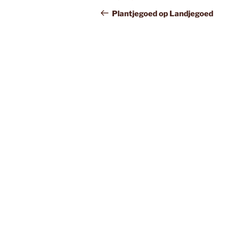
navigatie
bericht
Plantjegoed op Landjegoed