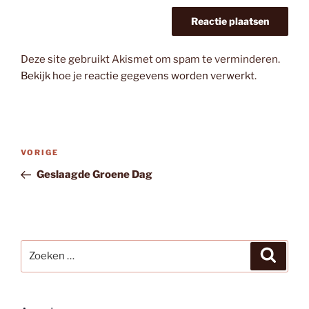
Deze site gebruikt Akismet om spam te verminderen.
Bekijk hoe je reactie gegevens worden verwerkt
.
Bericht
Vorig
VORIGE
navigatie
bericht
Geslaagde Groene Dag
Zoeken
Zoeke
naar: