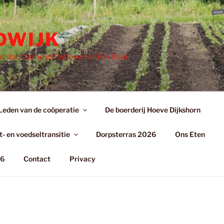
DWIJK
r duurzame initiatieven in Ten Boer
Leden van de coöperatie
De boerderij Hoeve Dijkshorn
- en voedseltransitie
Dorpsterras 2026
Ons Eten
26
Contact
Privacy