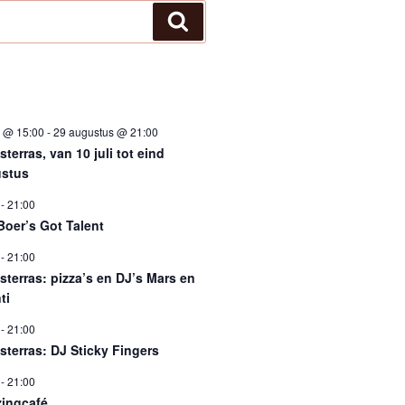
Zoeken
i @ 15:00
-
29 augustus @ 21:00
terras, van 10 juli tot eind
stus
-
21:00
Boer’s Got Talent
-
21:00
sterras: pizza’s en DJ’s Mars en
ti
-
21:00
sterras: DJ Sticky Fingers
-
21:00
ingcafé