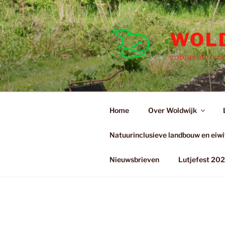
Ga
naar
de
WOL
inhoud
coöperatie voo
Home
Over Woldwijk
Natuurinclusieve landbouw en eiwit
Nieuwsbrieven
Lutjefest 20