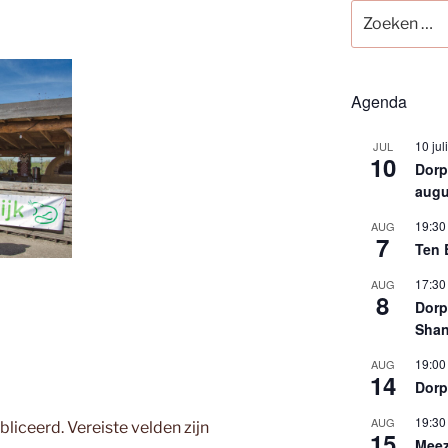
Zoeken
naar:
Agenda
10 jul
JUL
10
Dorps
augu
19:30
AUG
7
Ten 
17:30
AUG
8
Dorp
Shan
19:00
AUG
14
Dorp
19:30
AUG
bliceerd.
Vereiste velden zijn
15
Meez