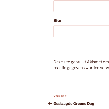
Site
Deze site gebruikt Akismet o
reactie gegevens worden verw
Bericht
Vorig
VORIGE
navigatie
bericht
Geslaagde Groene Dag