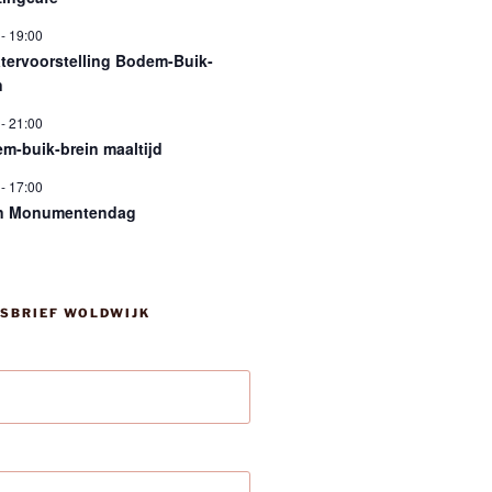
-
19:00
tervoorstelling Bodem-Buik-
n
-
21:00
m-buik-brein maaltijd
-
17:00
n Monumentendag
SBRIEF WOLDWIJK