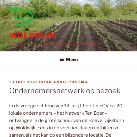
Ga
naar
de
inhoud
WOLDWIJK
coöperatie voor duurzame initiatieven in Ten Boer
Menu
GEPLAATST
13 JULI 2022
DOOR
ANNIE POSTMA
OP
Ondernemersnetwerk op bezoek
In de vroege ochtend van 13 juli j.l. heeft de CV ca. 20
lokale ondernemers – het Netwerk Ten Boer –
ontvangen in de grote schuur van de Hoeve Dijkshorn
op Woldwijk. Eens in de veertien dagen ontbijten ze
samen, als het kan op een bijzondere locatie. De