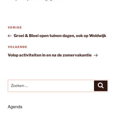
Bericht
Vorig
VORIGE
navigatie
bericht
Groei & Bloei open tuinen dagen, ook op Woldwijk
Volgend
VOLGENDE
bericht
Volop activiteiten in en na de zomervakantie
Zoeken
Zoeke
naar:
Agenda