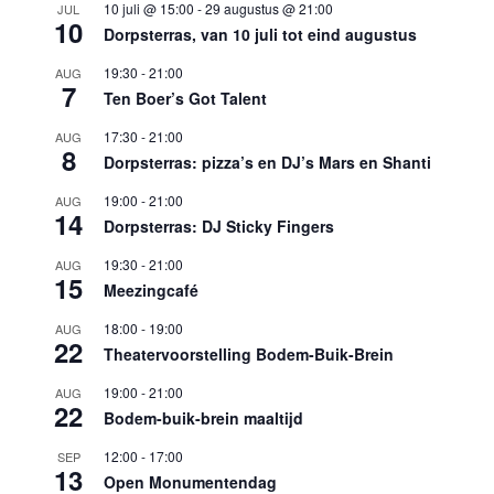
10 juli @ 15:00
-
29 augustus @ 21:00
JUL
10
Dorpsterras, van 10 juli tot eind augustus
19:30
-
21:00
AUG
7
Ten Boer’s Got Talent
17:30
-
21:00
AUG
8
Dorpsterras: pizza’s en DJ’s Mars en Shanti
19:00
-
21:00
AUG
14
Dorpsterras: DJ Sticky Fingers
19:30
-
21:00
AUG
15
Meezingcafé
18:00
-
19:00
AUG
22
Theatervoorstelling Bodem-Buik-Brein
19:00
-
21:00
AUG
22
Bodem-buik-brein maaltijd
12:00
-
17:00
SEP
13
Open Monumentendag