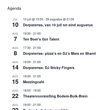
Agenda
10 juli @ 15:00
-
29 augustus @ 21:00
JUL
10
Dorpsterras, van 10 juli tot eind augustus
19:30
-
21:00
AUG
7
Ten Boer’s Got Talent
17:30
-
21:00
AUG
8
Dorpsterras: pizza’s en DJ’s Mars en Shanti
19:00
-
21:00
AUG
14
Dorpsterras: DJ Sticky Fingers
19:30
-
21:00
AUG
15
Meezingcafé
18:00
-
19:00
AUG
22
Theatervoorstelling Bodem-Buik-Brein
19:00
-
21:00
AUG
22