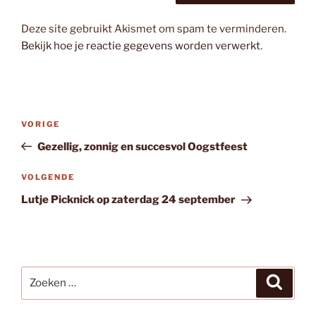
Deze site gebruikt Akismet om spam te verminderen.
Bekijk hoe je reactie gegevens worden verwerkt
.
Bericht
Vorig
VORIGE
navigatie
bericht
Gezellig, zonnig en succesvol Oogstfeest
Volgend
VOLGENDE
bericht
Lutje Picknick op zaterdag 24 september
Zoeken
Zoeke
naar: