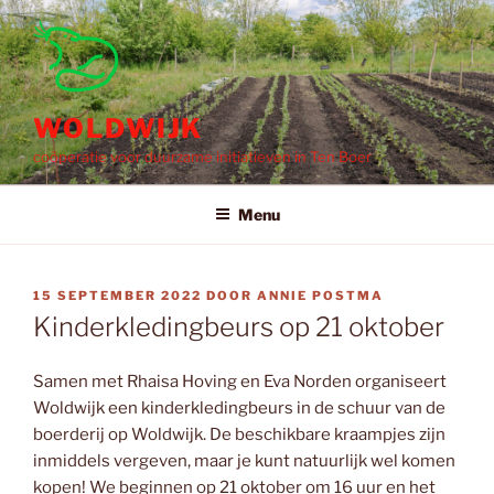
Ga
naar
de
inhoud
WOLDWIJK
coöperatie voor duurzame initiatieven in Ten Boer
Menu
GEPLAATST
15 SEPTEMBER 2022
DOOR
ANNIE POSTMA
OP
Kinderkledingbeurs op 21 oktober
Samen met Rhaisa Hoving en Eva Norden organiseert
Woldwijk een kinderkledingbeurs in de schuur van de
boerderij op Woldwijk. De beschikbare kraampjes zijn
inmiddels vergeven, maar je kunt natuurlijk wel komen
kopen! We beginnen op 21 oktober om 16 uur en het