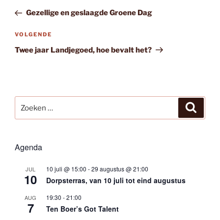
navigatie
bericht
Gezellige en geslaagde Groene Dag
Volgend
VOLGENDE
bericht
Twee jaar Landjegoed, hoe bevalt het?
Zoeken
Zoeke
naar:
Agenda
10 juli @ 15:00
-
29 augustus @ 21:00
JUL
10
Dorpsterras, van 10 juli tot eind augustus
19:30
-
21:00
AUG
7
Ten Boer’s Got Talent