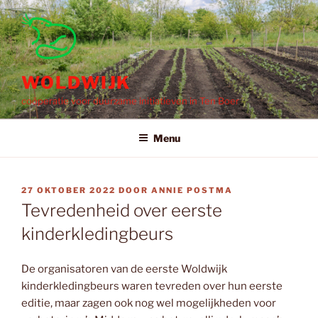
Ga
naar
de
inhoud
WOLDWIJK
coöperatie voor duurzame initiatieven in Ten Boer
Menu
GEPLAATST
27 OKTOBER 2022
DOOR
ANNIE POSTMA
OP
Tevredenheid over eerste
kinderkledingbeurs
De organisatoren van de eerste Woldwijk
kinderkledingbeurs waren tevreden over hun eerste
editie, maar zagen ook nog wel mogelijkheden voor