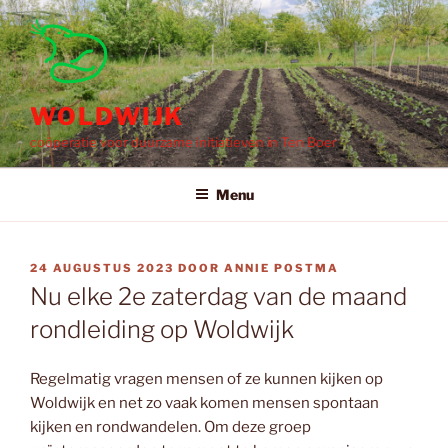
Ga
naar
de
inhoud
WOLDWIJK
coöperatie voor duurzame initiatieven in Ten Boer
Menu
GEPLAATST
24 AUGUSTUS 2023
DOOR
ANNIE POSTMA
OP
Nu elke 2e zaterdag van de maand
rondleiding op Woldwijk
Regelmatig vragen mensen of ze kunnen kijken op
Woldwijk en net zo vaak komen mensen spontaan
kijken en rondwandelen. Om deze groep