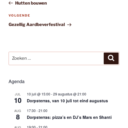
bericht
Hutten bouwen
Volgend
VOLGENDE
bericht
Gezellig Aardbeverfestival
Zoeken
Zoeke
naar:
Agenda
10 juli @ 15:00
-
29 augustus @ 21:00
JUL
10
Dorpsterras, van 10 juli tot eind augustus
17:30
-
21:00
AUG
8
Dorpsterras: pizza’s en DJ’s Mars en Shanti
19:00
-
21:00
AUG