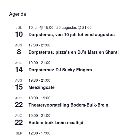
Agenda
10 juli @ 15:00
-
29 augustus @ 21:00
JUL
10
Dorpsterras, van 10 juli tot eind augustus
17:30
-
21:00
AUG
8
Dorpsterras: pizza’s en DJ’s Mars en Shanti
19:00
-
21:00
AUG
14
Dorpsterras: DJ Sticky Fingers
19:30
-
21:00
AUG
15
Meezingcafé
18:00
-
19:00
AUG
22
Theatervoorstelling Bodem-Buik-Brein
19:00
-
21:00
AUG
22
Bodem-buik-brein maaltijd
12:00
-
17:00
SEP