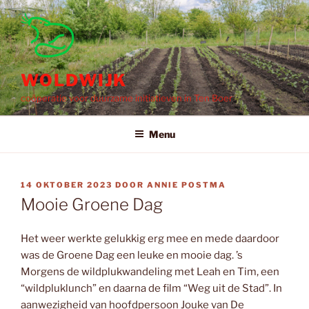
Ga
naar
de
inhoud
WOLDWIJK
coöperatie voor duurzame initiatieven in Ten Boer
Menu
GEPLAATST
14 OKTOBER 2023
DOOR
ANNIE POSTMA
OP
Mooie Groene Dag
Het weer werkte gelukkig erg mee en mede daardoor
was de Groene Dag een leuke en mooie dag. ’s
Morgens de wildplukwandeling met Leah en Tim, een
“wildpluklunch” en daarna de film “Weg uit de Stad”. In
aanwezigheid van hoofdpersoon Jouke van De