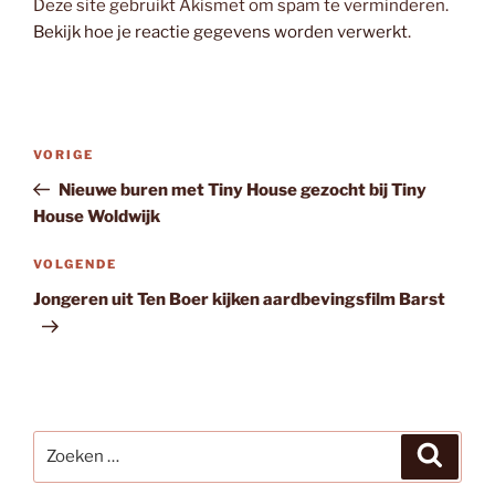
Deze site gebruikt Akismet om spam te verminderen.
Bekijk hoe je reactie gegevens worden verwerkt
.
Bericht
Vorig
VORIGE
navigatie
bericht
Nieuwe buren met Tiny House gezocht bij Tiny
House Woldwijk
Volgend
VOLGENDE
bericht
Jongeren uit Ten Boer kijken aardbevingsfilm Barst
Zoeken
Zoeke
naar: