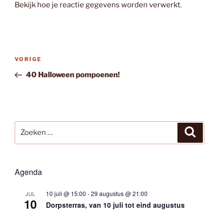
Bekijk hoe je reactie gegevens worden verwerkt
.
Bericht
Vorig
VORIGE
navigatie
bericht
40 Halloween pompoenen!
Zoeken
Zoeke
naar:
Agenda
10 juli @ 15:00
-
29 augustus @ 21:00
JUL
10
Dorpsterras, van 10 juli tot eind augustus