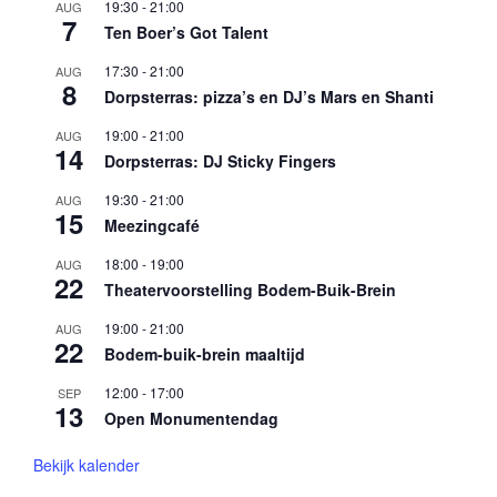
19:30
-
21:00
AUG
7
Ten Boer’s Got Talent
17:30
-
21:00
AUG
8
Dorpsterras: pizza’s en DJ’s Mars en Shanti
19:00
-
21:00
AUG
14
Dorpsterras: DJ Sticky Fingers
19:30
-
21:00
AUG
15
Meezingcafé
18:00
-
19:00
AUG
22
Theatervoorstelling Bodem-Buik-Brein
19:00
-
21:00
AUG
22
Bodem-buik-brein maaltijd
12:00
-
17:00
SEP
13
Open Monumentendag
Bekijk kalender