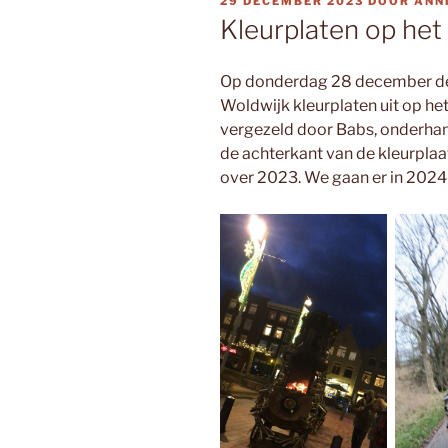
GEPLAATST
29 DECEMBER 2023
DOOR
ANN
OP
Kleurplaten op he
Op donderdag 28 december de
Woldwijk kleurplaten uit op he
vergezeld door Babs, onderha
de achterkant van de kleurplaat
over 2023. We gaan er in 2024