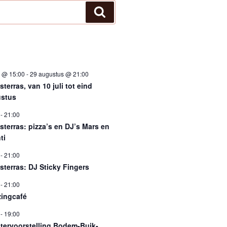
Zoeken
i @ 15:00
-
29 augustus @ 21:00
terras, van 10 juli tot eind
stus
-
21:00
sterras: pizza’s en DJ’s Mars en
ti
-
21:00
sterras: DJ Sticky Fingers
-
21:00
ingcafé
-
19:00
tervoorstelling Bodem-Buik-