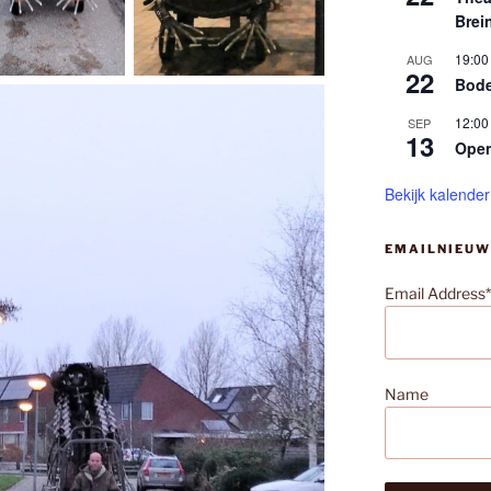
Brei
19:00
AUG
22
Bode
12:00
SEP
13
Ope
Bekijk kalender
EMAILNIEUW
Email Address*
Name