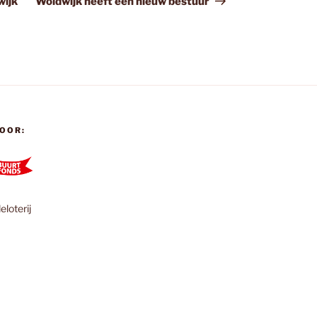
wijk
Woldwijk heeft een nieuw bestuur
OOR:
loterij