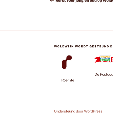
Kerst voor jong en oud op Wold
WOLDWIJK WORDT GESTEUND D
De Postcode
Roemte
Ondersteund door WordPress