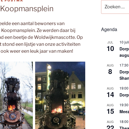
IE POSTMA
Zoeken
t Koopmansplein
naar:
elde een aantal bewoners van
Agenda
t Koopmansplein. Ze werden daar bij
nd een beetje de Woldwijkmascotte. Op
10 jul
JUL
 stond een lijstje van onze activiteiten
10
Dorps
 ook weer een leuk jaar van maken!
augu
17:30
AUG
8
Dorp
Shan
19:00
AUG
14
Dorp
19:30
AUG
15
Meez
18:00
AUG
22
Thea