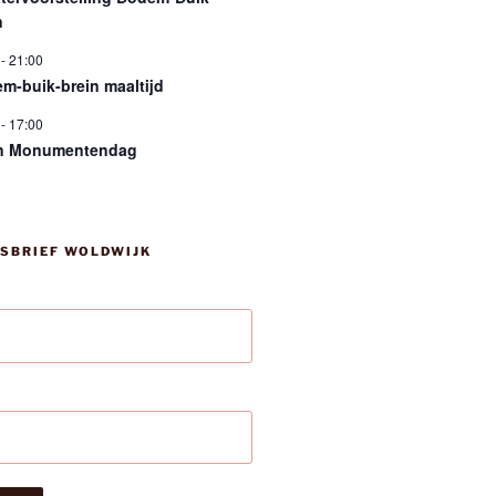
n
-
21:00
m-buik-brein maaltijd
-
17:00
n Monumentendag
SBRIEF WOLDWIJK