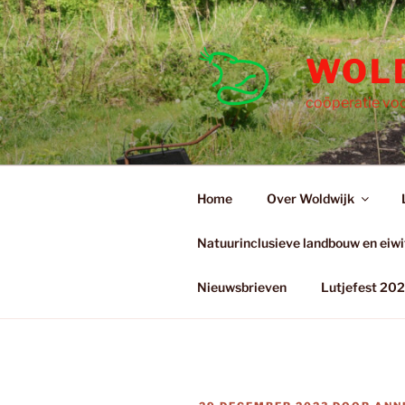
Ga
naar
de
WOL
inhoud
coöperatie voo
Home
Over Woldwijk
Natuurinclusieve landbouw en eiwit
Nieuwsbrieven
Lutjefest 20