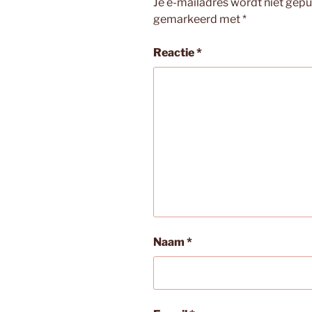
Je e-mailadres wordt niet gepu
gemarkeerd met
*
Reactie
*
Naam
*