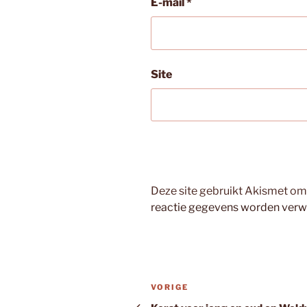
E-mail
*
Site
Deze site gebruikt Akismet o
reactie gegevens worden verw
Bericht
Vorig
VORIGE
navigatie
bericht