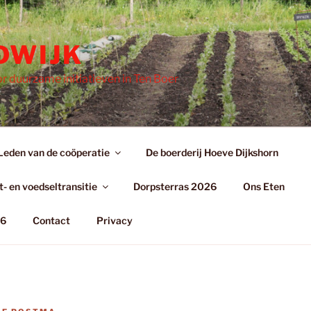
DWIJK
r duurzame initiatieven in Ten Boer
Leden van de coöperatie
De boerderij Hoeve Dijkshorn
- en voedseltransitie
Dorpsterras 2026
Ons Eten
26
Contact
Privacy