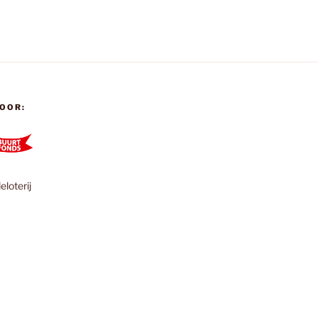
OOR:
loterij