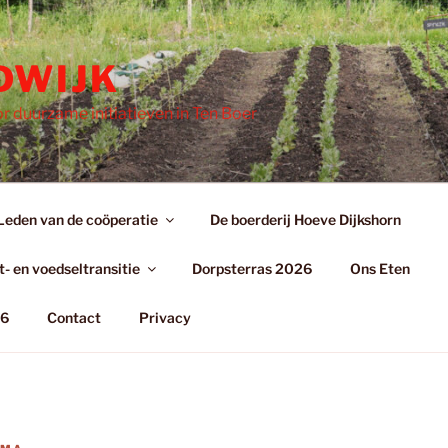
DWIJK
r duurzame initiatieven in Ten Boer
Leden van de coöperatie
De boerderij Hoeve Dijkshorn
- en voedseltransitie
Dorpsterras 2026
Ons Eten
26
Contact
Privacy