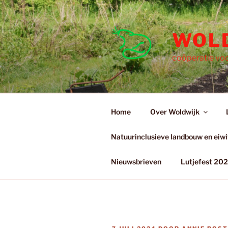
Ga
naar
de
WOL
inhoud
coöperatie voo
Home
Over Woldwijk
Natuurinclusieve landbouw en eiwit
Nieuwsbrieven
Lutjefest 20