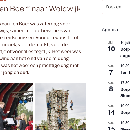
TMA
Zoeken
Ten Boer” naar Woldwijk
naar:
s van Ten Boer was zaterdag voor
Agenda
ldwijk, samen met de bewoners van
en en kennissen. Voor de expositie of
10 jul
JUL
e muziek, voor de markt , voor de
10
Dorps
tje of voor alles tegelijk. Het weer was
augu
e wind aan het eind van de middag
jk was het weer een prachtige dag met
19:30
AUG
7
Ten 
or jong en oud.
17:30
AUG
8
Dorp
Shan
19:00
AUG
14
Dorp
19:30
AUG
15
Meez