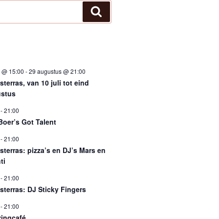
Zoeken
i @ 15:00
-
29 augustus @ 21:00
terras, van 10 juli tot eind
stus
-
21:00
Boer’s Got Talent
-
21:00
sterras: pizza’s en DJ’s Mars en
ti
-
21:00
sterras: DJ Sticky Fingers
-
21:00
ingcafé