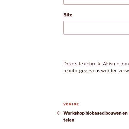
Site
Deze site gebruikt Akismet o
reactie gegevens worden verw
Bericht
Vorig
VORIGE
navigatie
bericht
Workshop biobased bouwen en
telen