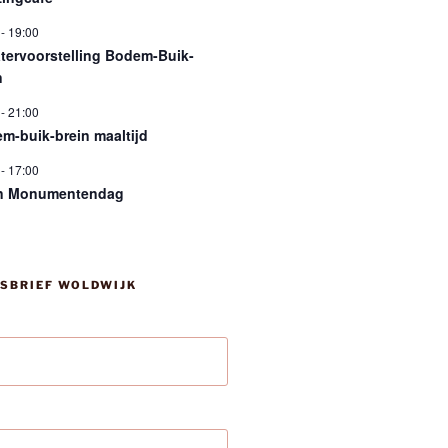
-
19:00
tervoorstelling Bodem-Buik-
n
-
21:00
m-buik-brein maaltijd
-
17:00
n Monumentendag
SBRIEF WOLDWIJK