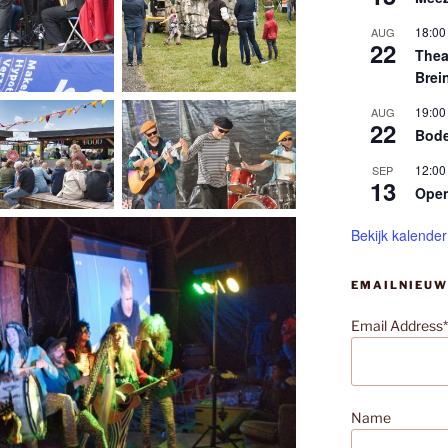
18:00
AUG
22
Thea
Brei
19:00
AUG
22
Bode
12:00
SEP
13
Ope
Bekijk kalender
EMAILNIEUW
Email Address*
Name