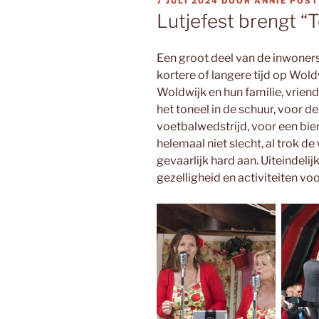
GEPLAATST
7 JULI 2024
DOOR
ANNIE POS
OP
Lutjefest brengt “
Een groot deel van de inwoner
kortere of langere tijd op Wo
Woldwijk en hun familie, vriend
het toneel in de schuur, voor d
voetbalwedstrijd, voor een bier
helemaal niet slecht, al trok d
gevaarlijk hard aan. Uiteindeli
gezelligheid en activiteiten vo