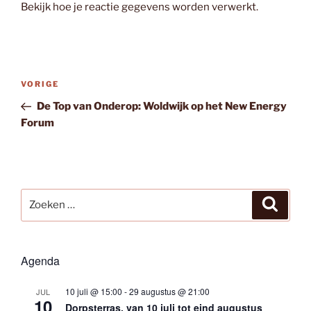
Bekijk hoe je reactie gegevens worden verwerkt
.
Bericht
Vorig
VORIGE
navigatie
bericht
De Top van Onderop: Woldwijk op het New Energy
Forum
Zoeken
Zoeke
naar:
Agenda
10 juli @ 15:00
-
29 augustus @ 21:00
JUL
10
Dorpsterras, van 10 juli tot eind augustus